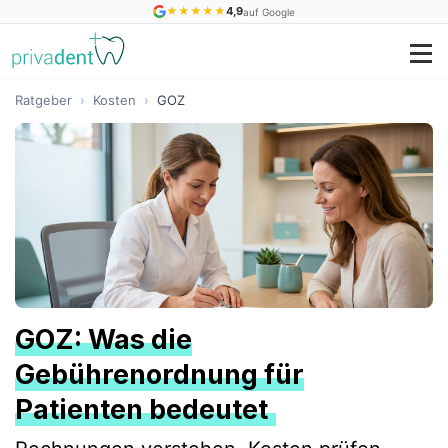
★
★
★
★
★
4,9
auf Google
Ratgeber
›
Kosten
›
GOZ
GOZ: Was die
Gebührenordnung für
Patienten bedeutet