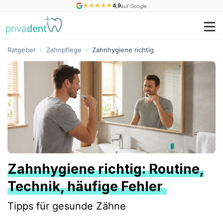
★
★
★
★
★
4,9
auf Google
Ratgeber
›
Zahnpflege
›
Zahnhygiene richtig
Zahnhygiene richtig: Routine,
Technik, häufige Fehler
Tipps für gesunde Zähne