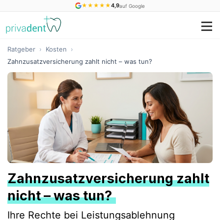
★
★
★
★
★
4,9
auf Google
Ratgeber
›
Kosten
›
Zahnzusatzversicherung zahlt nicht – was tun?
Zahnzusatzversicherung zahlt
nicht – was tun?
Ihre Rechte bei Leistungsablehnung