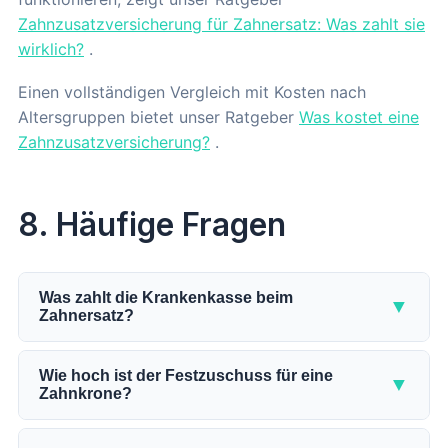
Zahnzusatzversicherung für Zahnersatz: Was zahlt sie
wirklich?
.
Einen vollständigen Vergleich mit Kosten nach
Altersgruppen bietet unser Ratgeber
Was kostet eine
Zahnzusatzversicherung?
.
8. Häufige Fragen
Was zahlt die Krankenkasse beim
▼
Zahnersatz?
Die gesetzliche Krankenkasse zahlt einen
befundbezogenen Festzuschuss, der 60 Prozent
Wie hoch ist der Festzuschuss für eine
▼
Zahnkrone?
der Regelversorgungskosten abdeckt. Bei einer
Zahnkrone (Befund 1.1) sind das 239,03 Euro ohne
Der Festzuschuss für eine Zahnkrone bei