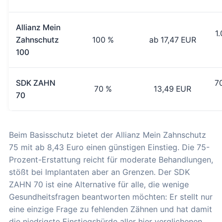
Allianz Mein
1
Zahnschutz
100 %
ab 17,47 EUR
100
SDK ZAHN
7
70 %
13,49 EUR
70
Beim Basisschutz bietet der Allianz Mein Zahnschutz
75 mit ab 8,43 Euro einen günstigen Einstieg. Die 75-
Prozent-Erstattung reicht für moderate Behandlungen,
stößt bei Implantaten aber an Grenzen. Der SDK
ZAHN 70 ist eine Alternative für alle, die wenige
Gesundheitsfragen beantworten möchten: Er stellt nur
eine einzige Frage zu fehlenden Zähnen und hat damit
die niedrigste Einstiegshürde aller hier verglichenen