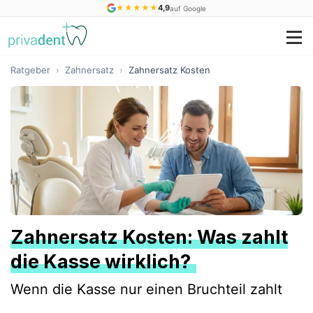
★
★
★
★
★
4,9
auf Google
Ratgeber
›
Zahnersatz
›
Zahnersatz Kosten
Zahnersatz Kosten: Was zahlt
die Kasse wirklich?
Wenn die Kasse nur einen Bruchteil zahlt