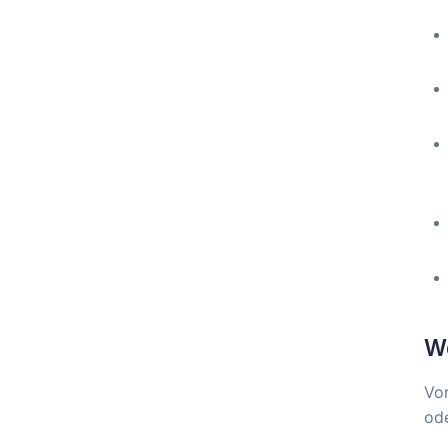
We
Vor
ode