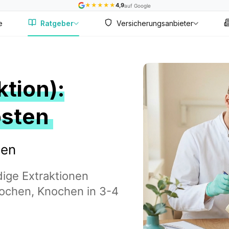
★
★
★
★
★
4,9
auf Google
e
Ratgeber
Versicherungsanbieter
ktion):
osten
len
ige Extraktionen
 Wochen, Knochen in 3-4