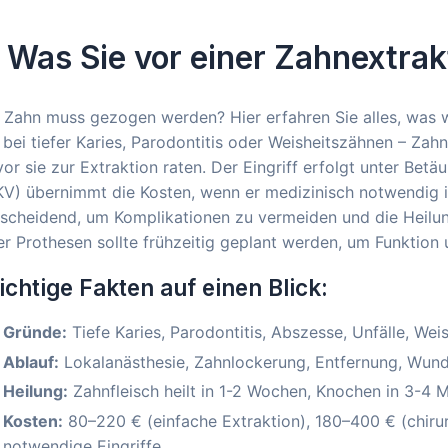
. Was Sie vor einer Zahnextrak
 Zahn muss gezogen werden? Hier erfahren Sie alles, was wi
bei tiefer Karies, Parodontitis oder Weisheitszähnen – Zahn
or sie zur Extraktion raten. Der Eingriff erfolgt unter Bet
V) übernimmt die Kosten, wenn er medizinisch notwendig is
scheidend, um Komplikationen zu vermeiden und die Heilun
r Prothesen sollte frühzeitig geplant werden, um Funktion 
chtige Fakten auf einen Blick:
Gründe:
Tiefe Karies, Parodontitis, Abszesse, Unfälle, Wei
Ablauf:
Lokalanästhesie, Zahnlockerung, Entfernung, Wundr
Heilung:
Zahnfleisch heilt in 1-2 Wochen, Knochen in 3-4 
Kosten:
80–220 € (einfache Extraktion), 180–400 € (chiru
notwendige Eingriffe.