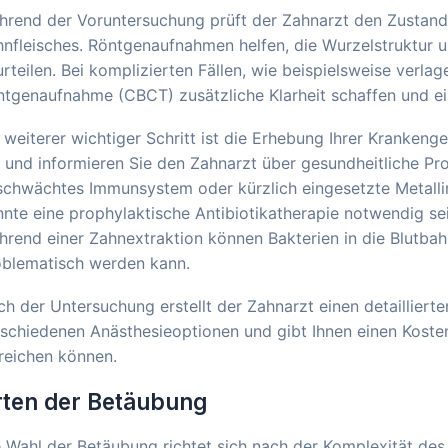
hrend der Voruntersuchung prüft der Zahnarzt den Zustand
hnfleisches. Röntgenaufnahmen helfen, die Wurzelstruktur
rteilen. Bei komplizierten Fällen, wie beispielsweise verla
tgenaufnahme (CBCT) zusätzliche Klarheit schaffen und ei
 weiterer wichtiger Schritt ist die Erhebung Ihrer Krankeng
 und informieren Sie den Zahnarzt über gesundheitliche P
chwächtes Immunsystem oder kürzlich eingesetzte Metallimp
nte eine prophylaktische Antibiotikatherapie notwendig sein
hrend einer Zahnextraktion können Bakterien in die Blutb
oblematisch werden kann.
h der Untersuchung erstellt der Zahnarzt einen detailliert
schiedenen Anästhesieoptionen und gibt Ihnen einen Kosten
reichen können.
rten der Betäubung
 Wahl der Betäubung richtet sich nach der Komplexität des E