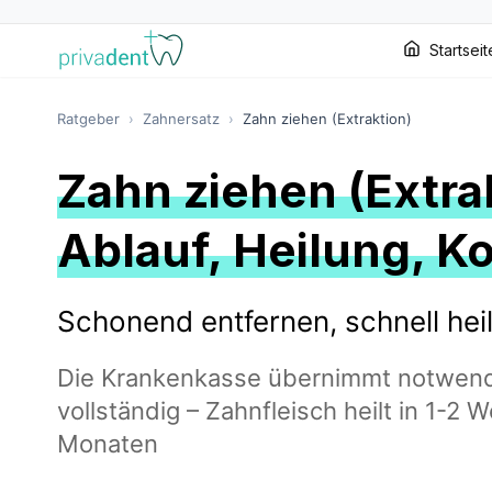
Startseit
Ratgeber
›
Zahnersatz
›
Zahn ziehen (Extraktion)
Zahn ziehen (Extra
Ablauf, Heilung, K
Schonend entfernen, schnell hei
Die Krankenkasse übernimmt notwend
vollständig – Zahnfleisch heilt in 1-2
Monaten