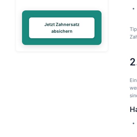
Jetzt Zahnersatz
Tip
absichern
Zah
2
Ein
wer
sin
Ha