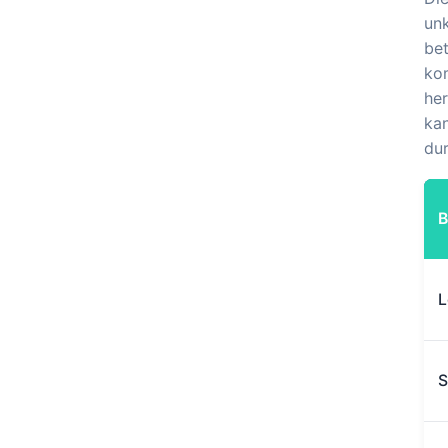
unk
bet
kom
her
kan
dur
L
S