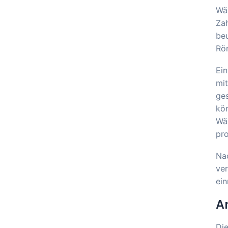
Wä
Za
beu
Rön
Ein
mit
ges
kön
Wä
pr
Nac
ver
ein
A
Die