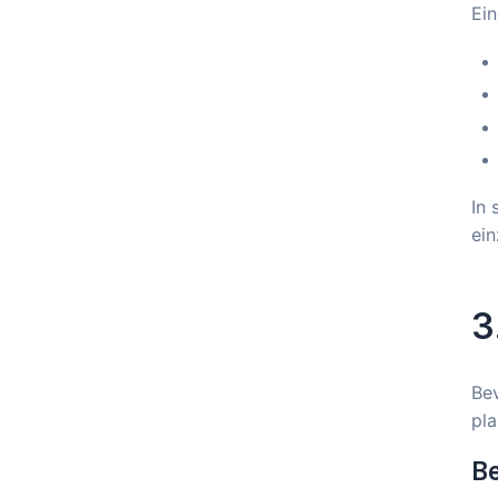
Ein
In 
ein
3
Bev
pla
B