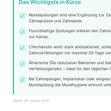
Das Wichtigste in Kürze
Mundspülungen sind eine Ergänzung zur Zah
check
Zähneputzen und Zahnseide.
Fluoridhaltige Spülungen stärken den Zahn
check
vor Karies.
Chlorhexidin wirkt stark antibakteriell, sol
check
Zahnverfärbungen nur maximal 28 Tage ve
Ätherische Öle reduzieren Bakterien und 
check
Verfärbungsrisiko – ideal für den täglichen
Bei Zahnspangen, Implantaten oder eingesc
check
Mundspülung die Mundhygiene sinnvoll unte
Stand: 29. Januar 2026