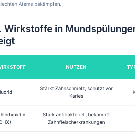
hlechten Atems bekämpfen.
. Wirkstoffe in Mundspülunge
eigt
WIRKSTOFF
NUTZEN
TY
Stärkt Zahnschmelz, schützt vor
luorid
K
Karies
hlorhexidin
Stark antibakteriell, bekämpft
CHX)
Zahnfleischerkrankungen