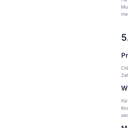
Mun
mec
5
P
Chl
Zah
Wi
Fü
Ko
se