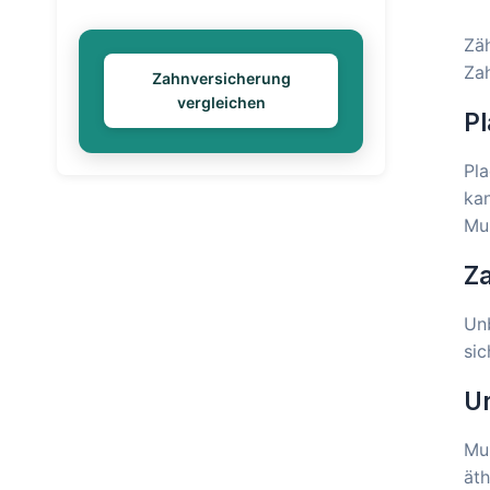
Zäh
Zah
Zahnversicherung
vergleichen
Pl
Pla
kan
Mu
Za
Unb
sic
U
Mu
äth