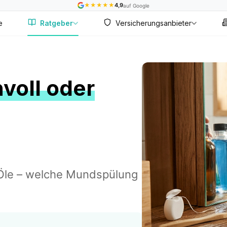
★
★
★
★
★
4,9
auf Google
e
Ratgeber
Versicherungsanbieter
voll oder
e Öle – welche Mundspülung