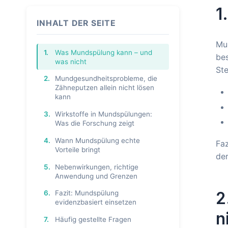
1
INHALT DER SEITE
Mun
1.
Was Mundspülung kann – und
bes
was nicht
Ste
2.
Mundgesundheitsprobleme, die
Zähneputzen allein nicht lösen
kann
3.
Wirkstoffe in Mundspülungen:
Was die Forschung zeigt
4.
Wann Mundspülung echte
Faz
Vorteile bringt
der
5.
Nebenwirkungen, richtige
Anwendung und Grenzen
2
6.
Fazit: Mundspülung
evidenzbasiert einsetzen
n
7.
Häufig gestellte Fragen