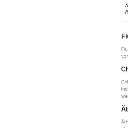
Ä
Ö
Fl
Flu
vor
Ch
Chl
ind
we
Ät
Äth