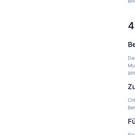
ei
4
B
Das
Mun
äth
Z
Chl
Beh
F
Fü