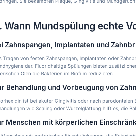
ndringen. Sie bekämpfen Plaque, Gingivitis und Mundgeruc
. Wann Mundspülung echte Vor
ei Zahnspangen, Implantaten und Zahnb
 Tragen von festen Zahnspangen, Implantaten oder Zahnbrüc
dhygiene dar. Fluoridhaltige Spülungen bieten zusätzliche
erischen Ölen die Bakterien im Biofilm reduzieren.
ur Behandlung und Vorbeugung von Zahn
orhexidin ist bei akuter Gingivitis oder nach parodontalen E
andlungen wie Scaling oder Wurzelglättung hilft es, die B
ür Menschen mit körperlichen Einschrän
r Menschen mit motorischen Einschränkungen, die Schwieri