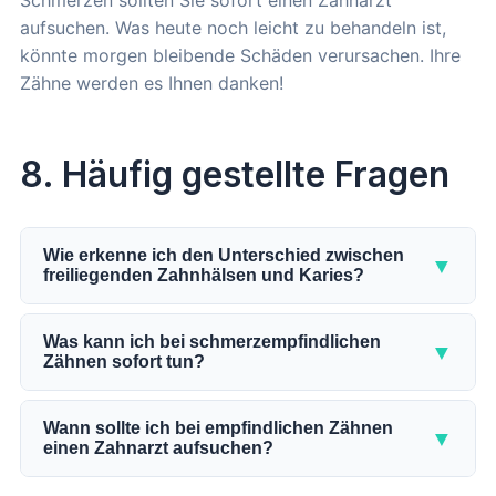
Schmerzen sollten Sie sofort einen Zahnarzt
aufsuchen. Was heute noch leicht zu behandeln ist,
könnte morgen bleibende Schäden verursachen. Ihre
Zähne werden es Ihnen danken!
8. Häufig gestellte Fragen
Wie erkenne ich den Unterschied zwischen
▼
freiliegenden Zahnhälsen und Karies?
Freiliegende Zahnhälse
entstehen, wenn sich das
Zahnfleisch zurückzieht und das empfindliche
Was kann ich bei schmerzempfindlichen
▼
Zähnen sofort tun?
Dentin freilegt. Das führt oft zu unangenehmen
Empfindungen oder Schmerzen, besonders bei
Schmerzempfindliche Zähne können wirklich
Kontakt mit heißen, kalten, süßen oder sauren
unangenehm sein, aber es gibt einige einfache
Wann sollte ich bei empfindlichen Zähnen
▼
Substanzen. Dieses Ziehen oder Stechen wird
einen Zahnarzt aufsuchen?
Maßnahmen, die helfen können, die Beschwerden
durch die Reizung der Nerven in den
zu lindern.
Empfindliche Zähne, die auf heiße, kalte, süße oder