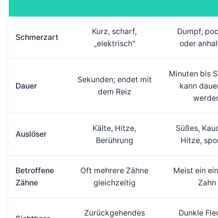
Kurz, scharf,
Dumpf, po
Schmerzart
„elektrisch"
oder anha
Minuten bis 
Sekunden; endet mit
Dauer
kann daue
dem Reiz
werde
Kälte, Hitze,
Süßes, Kau
Auslöser
Berührung
Hitze, sp
Betroffene
Oft mehrere Zähne
Meist ein ei
Zähne
gleichzeitig
Zahn
Zurückgehendes
Dunkle Fle