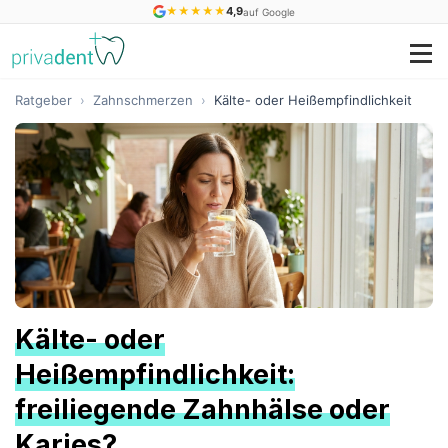
★
★
★
★
★
4,9
auf Google
Ratgeber
›
Zahnschmerzen
›
Kälte- oder Heißempfindlichkeit
Kälte- oder
Heißempfindlichkeit:
freiliegende Zahnhälse oder
Karies?