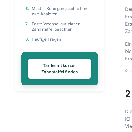
6.
Muster-Kündigungsschreiben
Der
zum Kopieren
Ers
Ers
7.
Fazit: Wechsel gut planen,
Zahnstaffel beachten
Za
8.
Häufige Fragen
Ein
bis
Ers
Tarife mit kurzer
Que
Zahnstaffel finden
2
Die
Kün
Vie