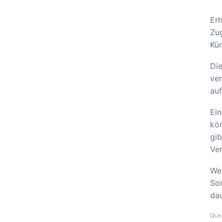
Erh
Zug
Kü
Die
ver
au
Ein
kön
gib
Ver
Wer
Son
dau
Que