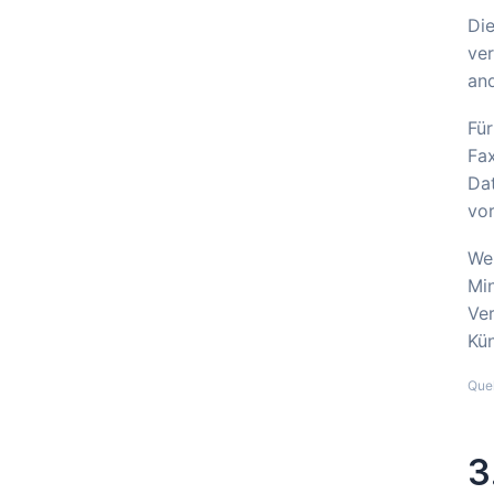
Die
ver
and
Für
Fax
Dat
vor
Wer
Min
Ver
Kü
Que
3