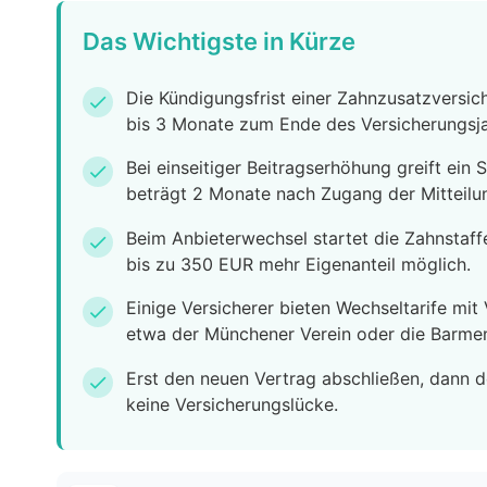
Das Wichtigste in Kürze
Die Kündigungsfrist einer Zahnzusatzversich
check
bis 3 Monate zum Ende des Versicherungsja
Bei einseitiger Beitragserhöhung greift ein
check
beträgt 2 Monate nach Zugang der Mitteilu
Beim Anbieterwechsel startet die Zahnstaffe
check
bis zu 350 EUR mehr Eigenanteil möglich.
Einige Versicherer bieten Wechseltarife mi
check
etwa der Münchener Verein oder die Barmen
Erst den neuen Vertrag abschließen, dann d
check
keine Versicherungslücke.