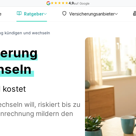
★
★
★
★
★
4,9
auf Google
e
Ratgeber
Versicherungsanbieter
ng kündigen und wechseln
herung
hseln
 kostet
seln will, riskiert bis zu
 Anrechnung mildern den