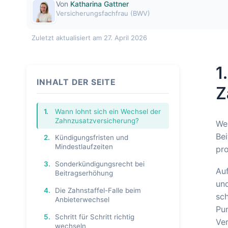
Von
Katharina Gattner
Versicherungsfachfrau (BWV)
Zuletzt aktualisiert am 27. April 2026
1
INHALT DER SEITE
Z
1.
Wann lohnt sich ein Wechsel der
Zahnzusatzversicherung?
Wer
Bei
2.
Kündigungsfristen und
Mindestlaufzeiten
pro
3.
Sonderkündigungsrecht bei
Auf
Beitragserhöhung
und
4.
Die Zahnstaffel-Falle beim
sch
Anbieterwechsel
Pun
5.
Schritt für Schritt richtig
Ve
wechseln