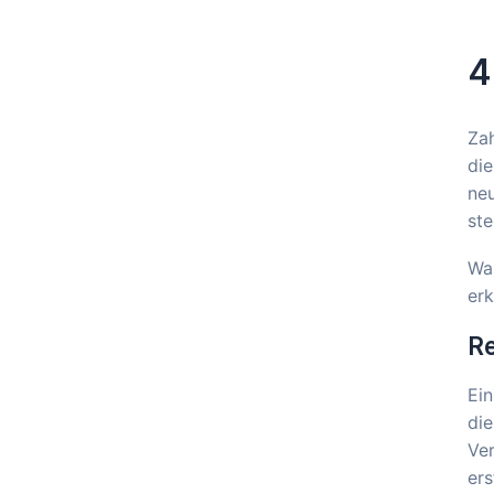
4
Zah
die
neu
ste
Was
erk
R
Ein
die
Ver
ers