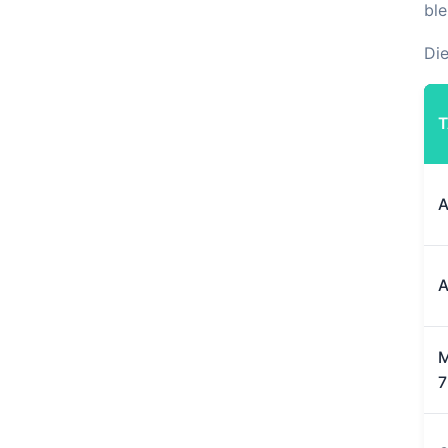
ble
Die
T
A
A
M
7