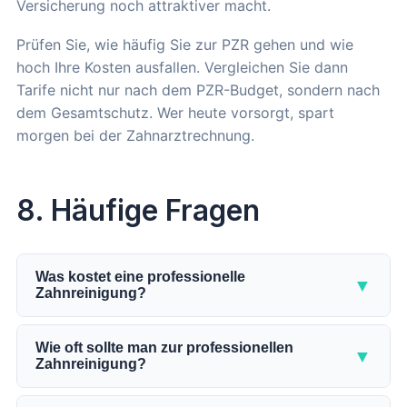
Versicherung noch attraktiver macht.
Prüfen Sie, wie häufig Sie zur PZR gehen und wie
hoch Ihre Kosten ausfallen. Vergleichen Sie dann
Tarife nicht nur nach dem PZR-Budget, sondern nach
dem Gesamtschutz. Wer heute vorsorgt, spart
morgen bei der Zahnarztrechnung.
8. Häufige Fragen
Was kostet eine professionelle
▼
Zahnreinigung?
Eine professionelle Zahnreinigung kostet in der
Regel zwischen 80 und 120 Euro pro Sitzung. In
Wie oft sollte man zur professionellen
▼
Zahnreinigung?
Großstadtpraxen oder bei starkem Belag kann der
Preis auf 150 Euro und mehr steigen.
Für gesunde Erwachsene empfehlen Zahnärzte ein