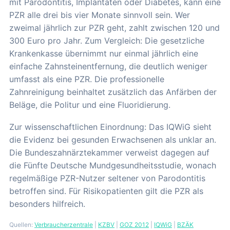
mit Parodontitis, Implantaten oder Diabetes, kann eine
PZR alle drei bis vier Monate sinnvoll sein. Wer
zweimal jährlich zur PZR geht, zahlt zwischen 120 und
300 Euro pro Jahr. Zum Vergleich: Die gesetzliche
Krankenkasse übernimmt nur einmal jährlich eine
einfache Zahnsteinentfernung, die deutlich weniger
umfasst als eine PZR. Die professionelle
Zahnreinigung beinhaltet zusätzlich das Anfärben der
Beläge, die Politur und eine Fluoridierung.
Zur wissenschaftlichen Einordnung: Das IQWiG sieht
die Evidenz bei gesunden Erwachsenen als unklar an.
Die Bundeszahnärztekammer verweist dagegen auf
die Fünfte Deutsche Mundgesundheitsstudie, wonach
regelmäßige PZR-Nutzer seltener von Parodontitis
betroffen sind. Für Risikopatienten gilt die PZR als
besonders hilfreich.
Quellen:
Verbraucherzentrale
|
KZBV
|
GOZ 2012
|
IQWiG
|
BZÄK