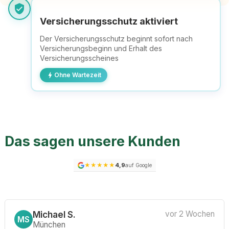
verified_user
Versicherungsschutz aktiviert
Der Versicherungsschutz beginnt sofort nach
Versicherungsbeginn und Erhalt des
Versicherungsscheines
bolt
Ohne Wartezeit
Das sagen unsere Kunden
★
★
★
★
★
4,9
auf Google
Michael S.
vor 2 Wochen
MS
München