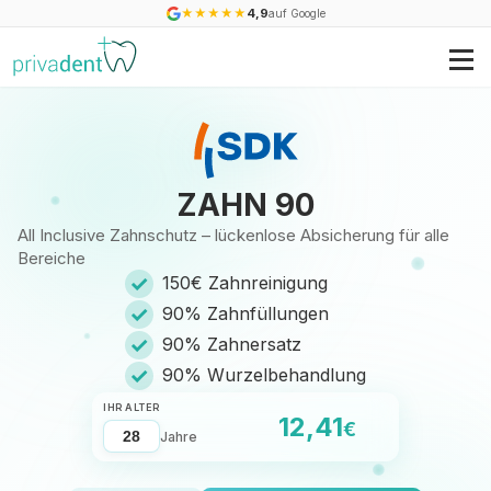
★
★
★
★
★
4,9
auf Google
ZAHN 90
All Inclusive Zahnschutz – lückenlose Absicherung für alle
Bereiche
✓
150€ Zahnreinigung
✓
90% Zahnfüllungen
✓
90% Zahnersatz
✓
90% Wurzelbehandlung
IHR ALTER
12,41
€
Jahre