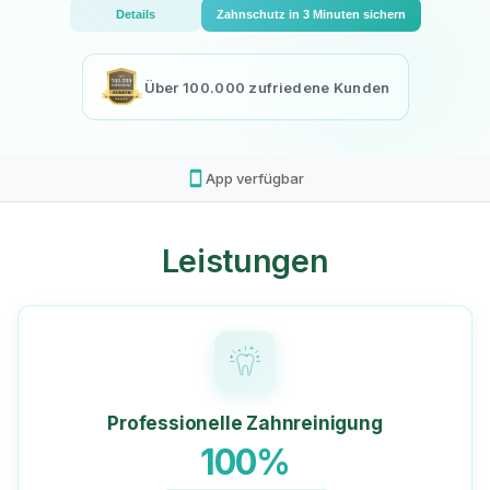
Details
Zahnschutz in 3 Minuten sichern
Über 100.000 zufriedene Kunden
smartphone
App verfügbar
Leistungen
Professionelle Zahnreinigung
100%