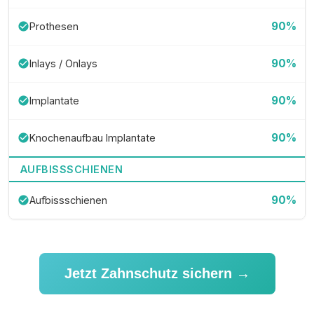
90%
Prothesen
check_circle
90%
Inlays / Onlays
check_circle
90%
Implantate
check_circle
90%
Knochenaufbau Implantate
check_circle
AUFBISSSCHIENEN
90%
Aufbissschienen
check_circle
Jetzt Zahnschutz sichern →