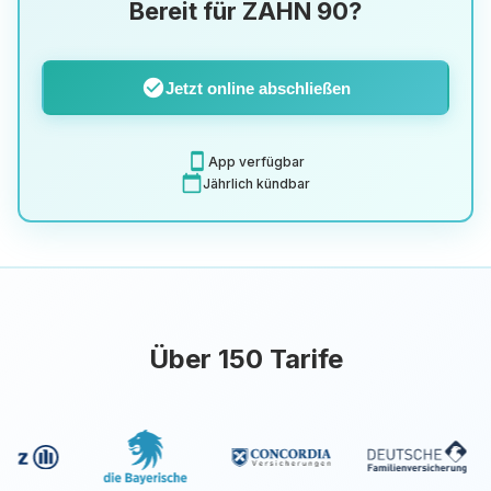
Bereit für ZAHN 90?
check_circle
Jetzt online abschließen
smartphone
App verfügbar
calendar_today
Jährlich kündbar
Über 150 Tarife