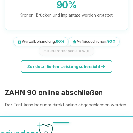
90%
Kronen, Brücken und Implantate werden erstattet.
Wurzelbehandlung:
90%
Aufbissschienen:
90%
medical_services
night_shelter
Kieferorthopädie:
0%
close
straighten
arrow_forward
Zur detaillierten Leistungsübersicht
ZAHN 90 online abschließen
Der Tarif kann bequem direkt online abgeschlossen werden.