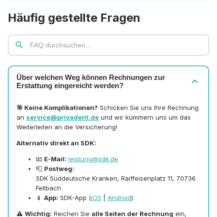
Häufig gestellte Fragen
search
Über welchen Weg können Rechnungen zur
expand_more
Erstattung eingereicht werden?
🎯 Keine Komplikationen?
Schicken Sie uns Ihre Rechnung
an
service@privadent.de
und wir kümmern uns um das
Weiterleiten an die Versicherung!
Alternativ direkt an SDK:
📧
E-Mail:
leistung@sdk.de
📮
Postweg:
SDK Süddeutsche Kranken, Raiffeisenplatz 11, 70736
Fellbach
📱
App:
SDK-App (
iOS
|
Android
)
⚠️
Wichtig:
Reichen Sie
alle Seiten der Rechnung
ein,